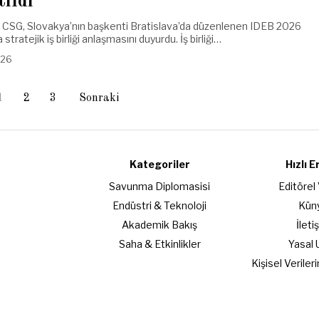
tıldı
 CSG, Slovakya’nın başkenti Bratislava’da düzenlenen IDEB 2026
 stratejik iş birliği anlaşmasını duyurdu. İş birliği…
.26
1
2
3
Sonraki
Kategoriler
Hızlı E
Savunma Diplomasisi
Editörel
Endüstri & Teknoloji
Kün
Akademik Bakış
İleti
Saha & Etkinlikler
Yasal 
Kişisel Verile