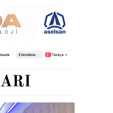
demik
Etkinlikler
Türkçe
▼
ARI