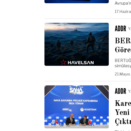
Avrupa’
17.Hazir
Y
BERT
Göre
BERTUĞ, 
simülasy
21.Mayıs
Y
Kare
Yeni
Çıkt