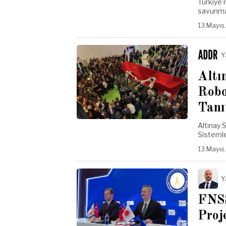
Türkiye’
savunma 
13.Mayıs
Y
Altı
Robo
Tanı
Altınay 
Sistemle
13.Mayıs
Y
FNS
Proj