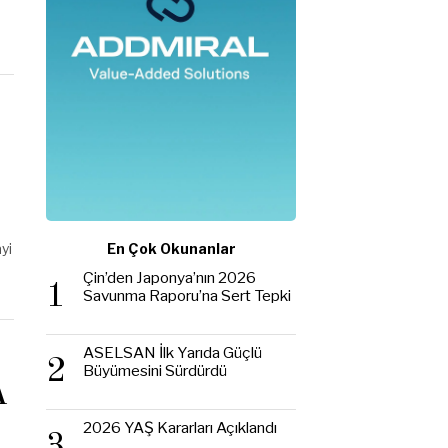
yi
En Çok Okunanlar
Çin’den Japonya’nın 2026
1
Savunma Raporu’na Sert Tepki
ASELSAN İlk Yarıda Güçlü
2
Büyümesini Sürdürdü
A
2026 YAŞ Kararları Açıklandı
3