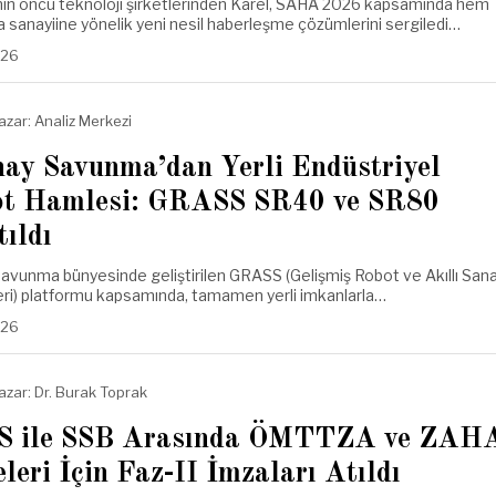
nin öncü teknoloji şirketlerinden Karel, SAHA 2026 kapsamında hem
sanayiine yönelik yeni nesil haberleşme çözümlerini sergiledi…
.26
azar:
Analiz Merkezi
nay Savunma’dan Yerli Endüstriyel
t Hamlesi: GRASS SR40 ve SR80
tıldı
Savunma bünyesinde geliştirilen GRASS (Gelişmiş Robot ve Akıllı Sana
ri) platformu kapsamında, tamamen yerli imkanlarla…
.26
azar:
Dr. Burak Toprak
S ile SSB Arasında ÖMTTZA ve ZAH
eleri İçin Faz-II İmzaları Atıldı