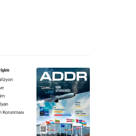
rişim
 Vizyon
ye
şim
Uyarı
rin Korunması