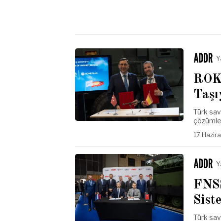
Y
ROKE
Taşı
Türk sa
çözümler
17.Hazir
Y
FNSS
Sist
Türk sav