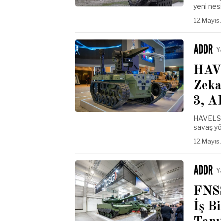
yeni nes
12.Mayıs
Y
HAV
Zeka
3, A
HAVELSA
savaş yö
12.Mayıs
Y
FNSS
İş B