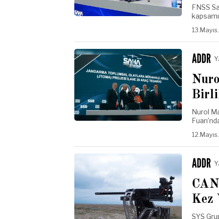
FNSS Sav
kapsamı
13.Mayıs
Y
Nuro
Birl
Nurol Ma
Fuarı’nd
12.Mayıs
Y
CAN
Kez 
SYS Grup