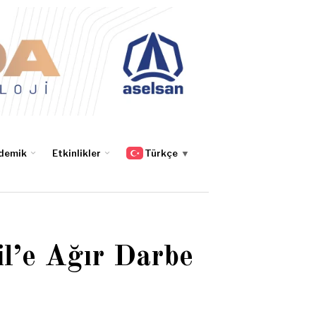
demik
Etkinlikler
Türkçe
▼
il’e Ağır Darbe