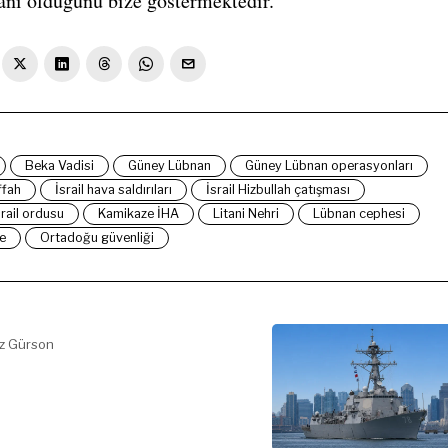
ânı olduğunu bize göstermektedir.
Beka Vadisi
Güney Lübnan
Güney Lübnan operasyonları
ffah
İsrail hava saldırıları
İsrail Hizbullah çatışması
srail ordusu
Kamikaze İHA
Litani Nehri
Lübnan cephesi
e
Ortadoğu güvenliği
az Gürson