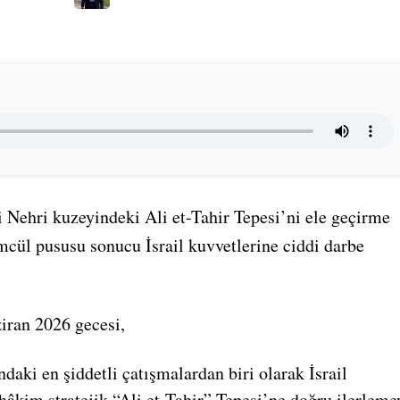
ni Nehri kuzeyindeki Ali et-Tahir Tepesi’ni ele geçirme
mcül pususu sonucu İsrail kuvvetlerine ciddi darbe
iran 2026 gecesi,
ndaki en şiddetli çatışmalardan biri olarak İsrail
hâkim stratejik “Ali et-Tahir” Tepesi’ne doğru ilerleme