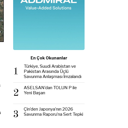
En Çok Okunanlar
Türkiye, Suudi Arabistan ve
1
Pakistan Arasında Üçlü
Savunma Anlaşması İmzalandı
n
ASELSAN’dan TOLUN P ile
2
Yeni Başarı
Çin’den Japonya’nın 2026
a
3
Savunma Raporu’na Sert Tepki