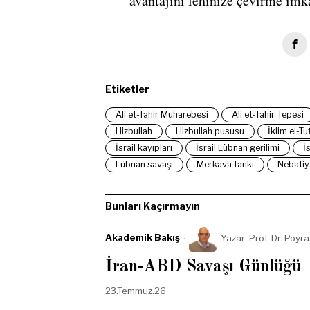
avantajını lehinize çevirme imk
Etiketler
Ali et-Tahir Muharebesi
Ali et-Tahir Tepesi
Hizbullah
Hizbullah pususu
İklim el-Tu
İsrail kayıpları
İsrail Lübnan gerilimi
İ
Lübnan savaşı
Merkava tankı
Nebatiy
Bunları Kaçırmayın
Akademik Bakış
Yazar:
Prof. Dr. Poyr
İran-ABD Savaşı Günlüğü
23.Temmuz.26