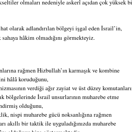
eltiler olmaları nedeniyle askerî açıdan çok yüksek bi
hat olarak adlandırılan bölgeyi işgal eden İsrail’in,
ak sahaya hâkim olmadığını görmekteyiz.
yonlarına rağmen Hizbullah’ın karmaşık ve kombine
ini hâlâ koruduğunu,
nizmasının verdiği ağır zayiat ve üst düzey komutanları
k bölgelerinde İsrail unsurlarının muharebe etme
indirmiş olduğunu,
klik, nispi muharebe gücü noksanlığına rağmen
arı akıllı bir taktik ile uyguladığınızda muharebe