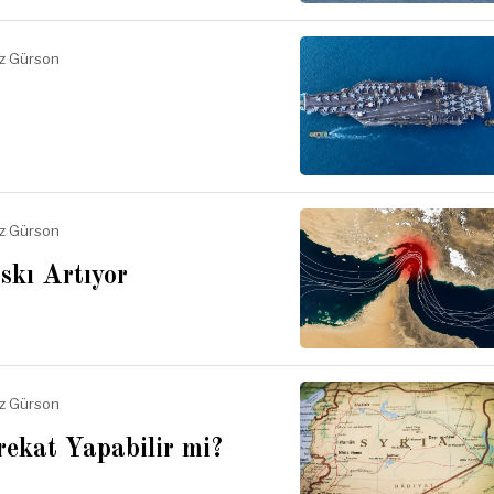
az Gürson
az Gürson
kı Artıyor
az Gürson
ekat Yapabilir mi?