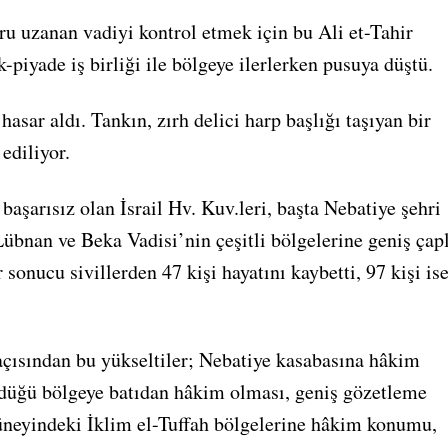
ru uzanan vadiyi kontrol etmek için bu Ali et-Tahir
-piyade iş birliği ile bölgeye ilerlerken pusuya düştü.
asar aldı. Tankın, zırh delici harp başlığı taşıyan bir
ediliyor.
başarısız olan İsrail Hv. Kuv.leri, başta Nebatiye şehri
übnan ve Beka Vadisi’nin çeşitli bölgelerine geniş çapl
ar sonucu sivillerden 47 kişi hayatını kaybetti, 97 kişi is
çısından bu yükseltiler; Nebatiye kasabasına hâkim
ndüğü bölgeye batıdan hâkim olması, geniş gözetleme
üneyindeki İklim el-Tuffah bölgelerine hâkim konumu,