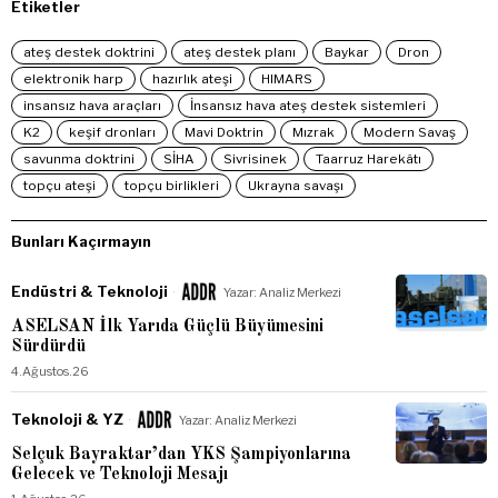
Etiketler
ateş destek doktrini
ateş destek planı
Baykar
Dron
elektronik harp
hazırlık ateşi
HIMARS
insansız hava araçları
İnsansız hava ateş destek sistemleri
K2
keşif dronları
Mavi Doktrin
Mızrak
Modern Savaş
savunma doktrini
SİHA
Sivrisinek
Taarruz Harekâtı
topçu ateşi
topçu birlikleri
Ukrayna savaşı
Bunları Kaçırmayın
Endüstri & Teknoloji
Yazar:
Analiz Merkezi
ASELSAN İlk Yarıda Güçlü Büyümesini
Sürdürdü
4.Ağustos.26
Teknoloji & YZ
Yazar:
Analiz Merkezi
Selçuk Bayraktar’dan YKS Şampiyonlarına
Gelecek ve Teknoloji Mesajı