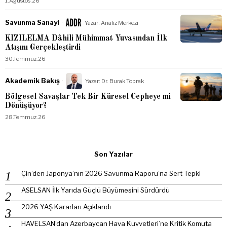
1.Ağustos.26
Savunma Sanayi
Yazar:
Analiz Merkezi
KIZILELMA Dâhili Mühimmat Yuvasından İlk
Atışını Gerçekleştirdi
30.Temmuz.26
Akademik Bakış
Yazar:
Dr. Burak Toprak
Bölgesel Savaşlar Tek Bir Küresel Cepheye mi
Dönüşüyor?
28.Temmuz.26
Son Yazılar
Çin’den Japonya’nın 2026 Savunma Raporu’na Sert Tepki
ASELSAN İlk Yarıda Güçlü Büyümesini Sürdürdü
2026 YAŞ Kararları Açıklandı
HAVELSAN’dan Azerbaycan Hava Kuvvetleri’ne Kritik Komuta