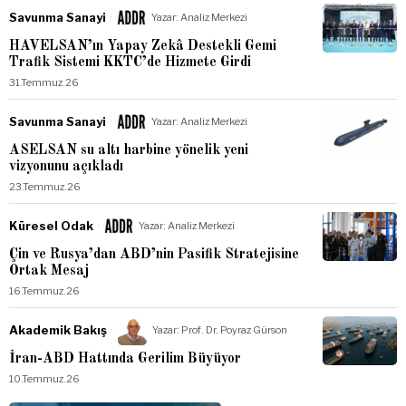
Savunma Sanayi
Yazar:
Analiz Merkezi
HAVELSAN’ın Yapay Zekâ Destekli Gemi
Trafik Sistemi KKTC’de Hizmete Girdi
31.Temmuz.26
Savunma Sanayi
Yazar:
Analiz Merkezi
ASELSAN su altı harbine yönelik yeni
vizyonunu açıkladı
23.Temmuz.26
Küresel Odak
Yazar:
Analiz Merkezi
Çin ve Rusya’dan ABD’nin Pasifik Stratejisine
Ortak Mesaj
16.Temmuz.26
Akademik Bakış
Yazar:
Prof. Dr. Poyraz Gürson
İran-ABD Hattında Gerilim Büyüyor
10.Temmuz.26