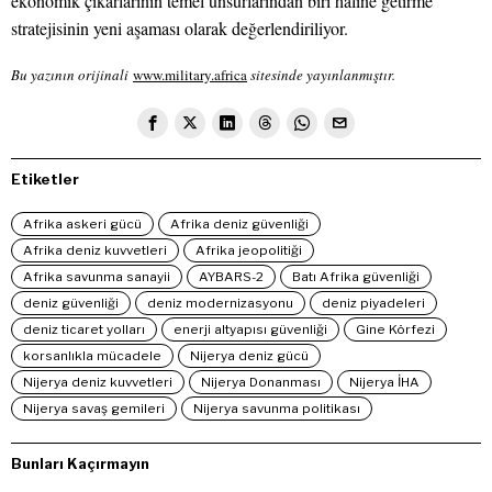
ekonomik çıkarlarının temel unsurlarından biri haline getirme
stratejisinin yeni aşaması olarak değerlendiriliyor.
Bu yazının orijinali
www.military.africa
sitesinde yayınlanmıştır.
Etiketler
Afrika askeri gücü
Afrika deniz güvenliği
Afrika deniz kuvvetleri
Afrika jeopolitiği
Afrika savunma sanayii
AYBARS-2
Batı Afrika güvenliği
deniz güvenliği
deniz modernizasyonu
deniz piyadeleri
deniz ticaret yolları
enerji altyapısı güvenliği
Gine Körfezi
korsanlıkla mücadele
Nijerya deniz gücü
Nijerya deniz kuvvetleri
Nijerya Donanması
Nijerya İHA
Nijerya savaş gemileri
Nijerya savunma politikası
Bunları Kaçırmayın