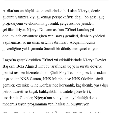
Afrika’nın en büyük ekonomilerinden biri olan Nijerya, deniz
gücünü yalnızca kıyı güvenliği perspektifiyle değil, bölgesel güç
projeksiyonu ve ekonomik güvenlik çerçevesinde yeniden
şekillendiriyor. Nijerya Donanması’nın 70’inci kuruluş yıl
dönümünde envantere giren yeni savaş gemileri, deniz piyadeleri
yapılanması ve insansız sistem yatırımları, Abuja’nın deniz
güvenliğine yaklaşımında önemli bir dönüşüme işaret ediyor.
Lagos’ta gerçekleştirilen 70’inci yıl etkinliklerinde Nijerya Devlet
Başkanı Bola Ahmed Tinubu tarafından üç yeni süratli devriye
gemisi resmen hizmete alındı. Çinli Poly Technologies tarafından
inşa edilen NNS Gurara, NNS Mambila ve NNS Oloibiri isimli
gemiler, özellikle Gine Körfezi’nde korsanlık, kaçakçılık, yasa dışı
petrol ticareti ve kaçak balıkçılıkla mücadele görevleri için
tasarlandı. Gemiler, Nijerya’nın son yıllarda yürüttüğü deniz
modernizasyon programının yeni halkasını oluşturuyor.