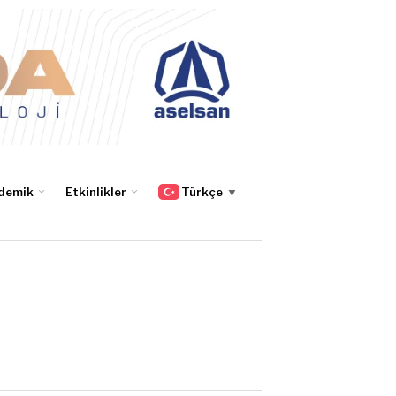
demik
Etkinlikler
Türkçe
▼