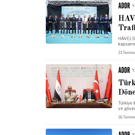
Y
HAVE
Traf
HAVELSA
kapsamın
31.Temm
Y
Türk
Döne
Türkiye 
ve güven
16.Temm
Y