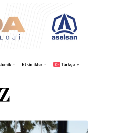
demik
Etkinlikler
Türkçe
▼
Z