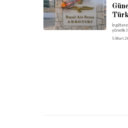
Güne
Türk
İngilter
yönelik 
5.Mart.2