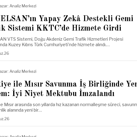
azar:
Analiz Merkezi
LSAN’ın Yapay Zekâ Destekli Gemi
ik Sistemi KKTC’de Hizmete Girdi
N VTS Sistemi, Doğu Akdeniz Gemi Trafik Hizmetleri Projesi
da Kuzey Kıbrıs Türk Cumhuriyeti’nde hizmete alındı.…
uz.26
azar:
Analiz Merkezi
iye ile Mısır Savunma İş Birliğinde Ye
m: İyi Niyet Mektubu İmzalandı
ile Mısır arasında son yıllarda hız kazanan normalleşme süreci, savun
lik alanında yeni bir…
uz.26
azar:
Analiz Merkezi