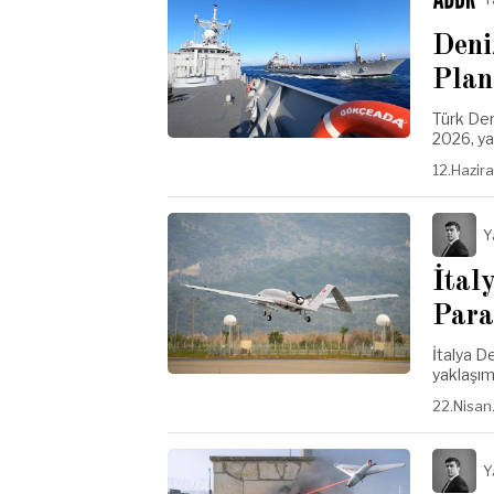
Deni
Plan
Türk Den
2026, ya
12.Hazir
Y
İtal
Para
İtalya D
yaklaşımı
22.Nisan
Y